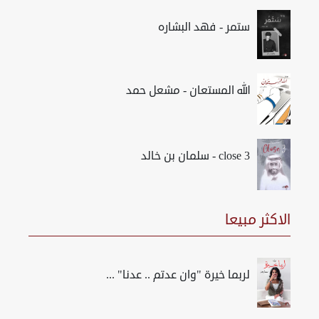
ستمر - فهد البشاره
الله المستعان - مشعل حمد
close 3 - سلمان بن خالد
الاكثر مبيعا
لربما خيرة "وان عدتم .. عدنا" ...