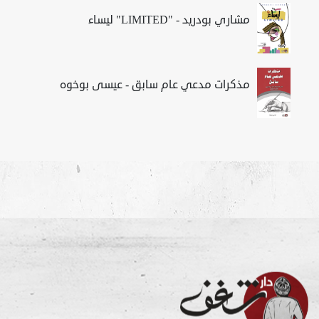
مشاري بودريد - "LIMITED" ليساء
مذكرات مدعي عام سابق - عيسى بوخوه