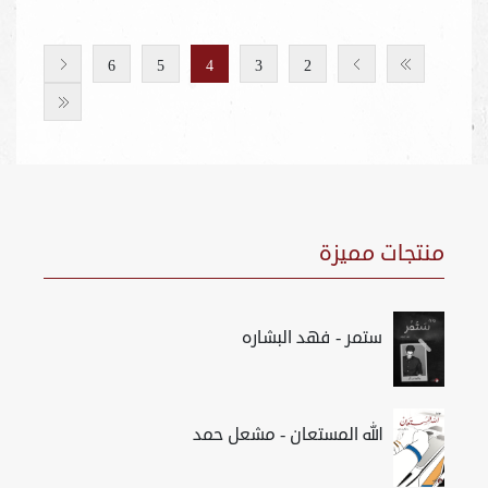
6
5
4
3
2
منتجات مميزة
ستمر - فهد البشاره
الله المستعان - مشعل حمد