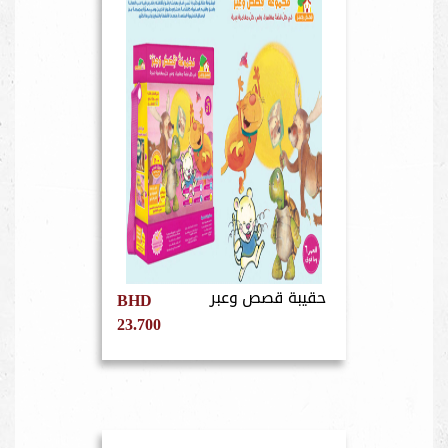
حقيبة قصص وعبر
BHD
23.700