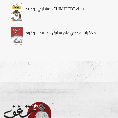
مشاري بودريد - "LIMITED" ليساء
مذكرات مدعي عام سابق - عيسى بوخوه