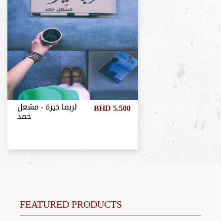
لربما خيرة - مشعل
BHD 5.500
حمد
FEATURED PRODUCTS