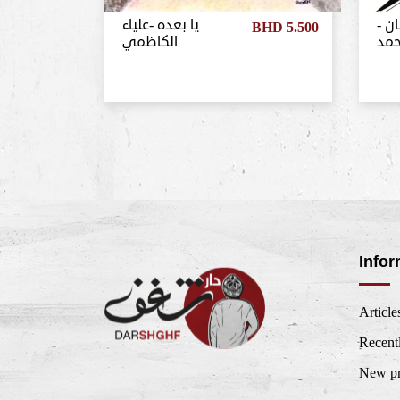
تعان
يا بعده -علياء
BHD 5.500
مد
الكاظمي
Infor
Article
Recent
New pr