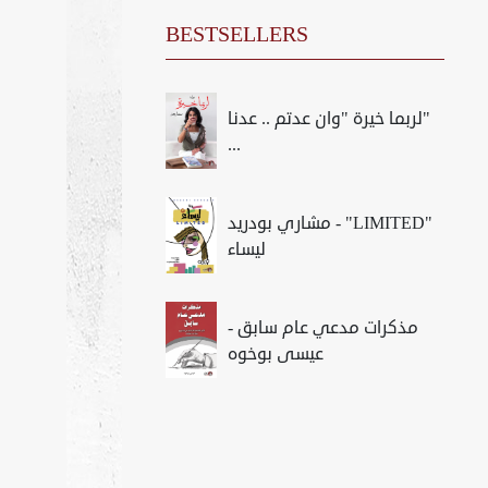
BESTSELLERS
لربما خيرة "وان عدتم .. عدنا"
...
مشاري بودريد - "LIMITED"
ليساء
مذكرات مدعي عام سابق -
عيسى بوخوه