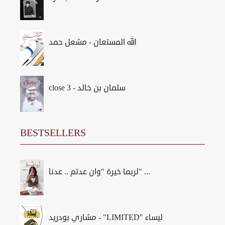
الله المستعان - مشعل حمد
close 3 - سلمان بن خالد
BESTSELLERS
لربما خيرة "وان عدتم .. عدنا" ...
مشاري بودريد - "LIMITED" ليساء