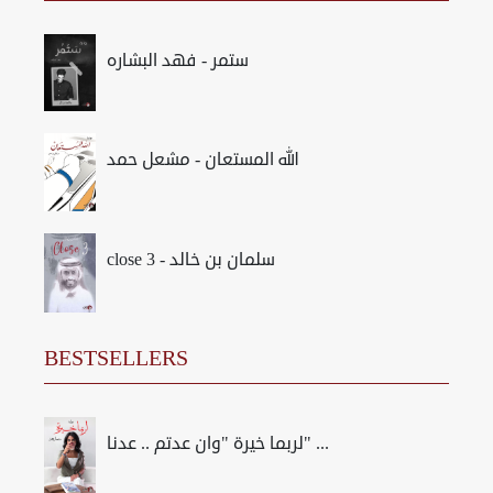
ستمر - فهد البشاره
الله المستعان - مشعل حمد
close 3 - سلمان بن خالد
BESTSELLERS
لربما خيرة "وان عدتم .. عدنا" ...